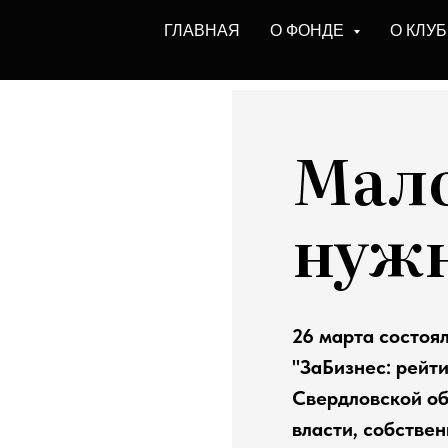
ГЛАВНАЯ
О ФОНДЕ
О КЛУ
Мало
нужн
26 марта состоя
"ЗаБизнес: рейт
Свердловской об
власти, собстве