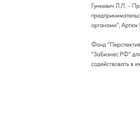
Гункевич Л.Л. - П
предпринимательс
органами", Артюх Е
Фонд "Перспектив
"ЗаБизнес.РФ" для
содействовать в и