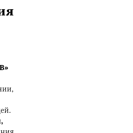
ия
B»
нии,
ей.
,
ения