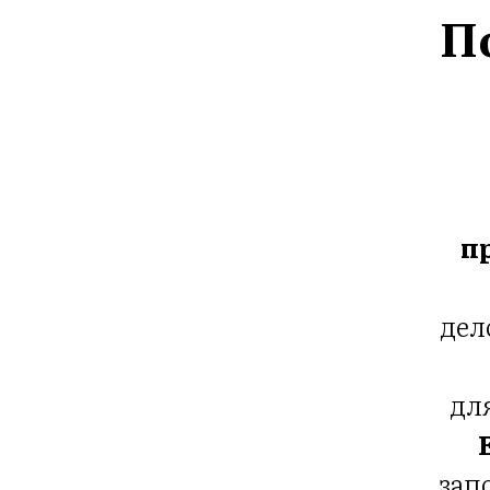
П
п
дел
дл
зап