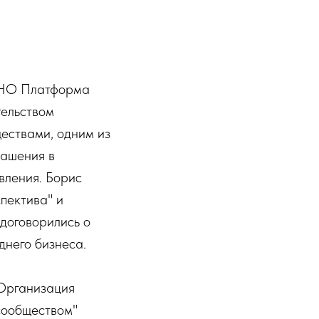
АНО Платформа
тельством
ествами, одним из
лашения в
вления. Борис
пектива" и
договорились о
днего бизнеса.
"Организация
сообществом"