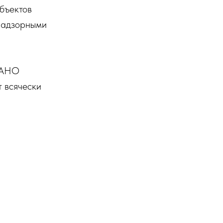
убъектов
 надзорными
в АНО
т всячески