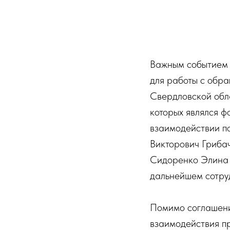
Важным событием 
для работы с обр
Свердловской обла
которых являлся ф
взаимодействии п
Викторович Грибач
Сидоренко Элина 
дальнейшем сотру
Помимо соглашени
взаимодействия п