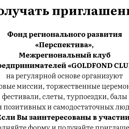
олучать приглашен
Фонд регионального развития
«
Перспектива»,
Межрегиональный клуб
редпринимателей «GOLDFOND CLU
на регулярной основе организуют
овые миссии, торжественные церемо
фестивали, слеты, турпоездки, балы
я позитивных и самодостаточных люд
Если Вы заинтересованы в участии
олняйте форму и получайте приглаш