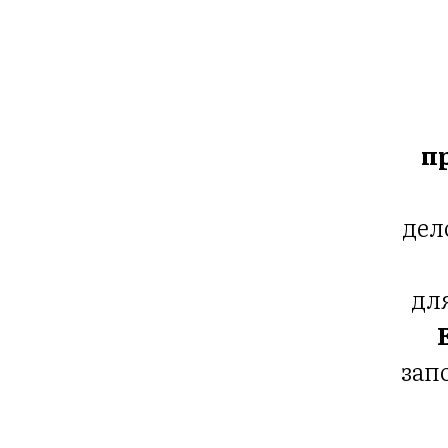
п
дел
дл
зап